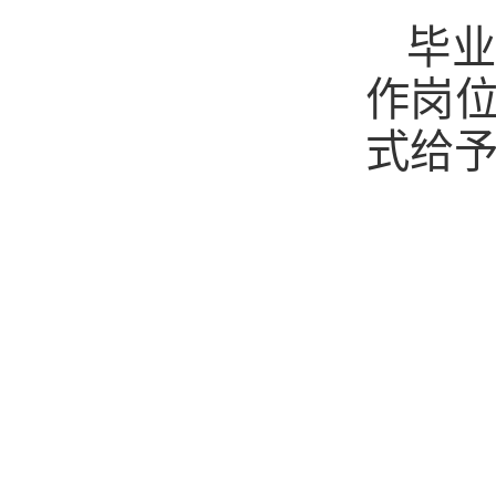
毕
作岗
式给