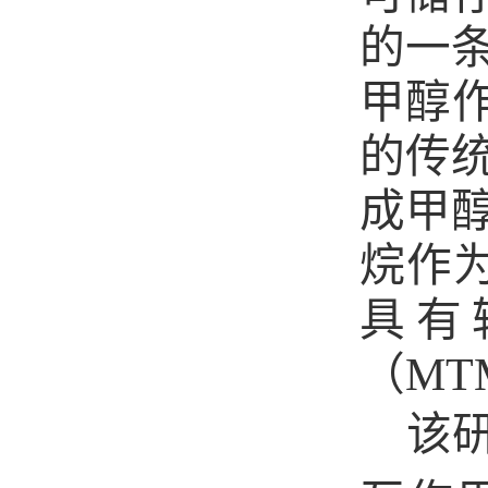
的一
甲醇
的传
成甲
烷作
具有
（
MT
该