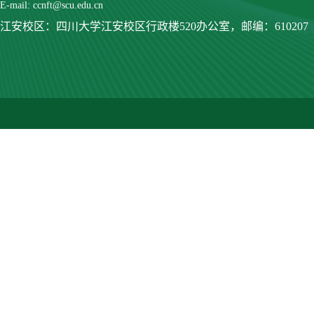
E-mail: ccnft@scu.edu.cn
江安校区：四川大学江安校区行政楼520办公室，
邮编：610207