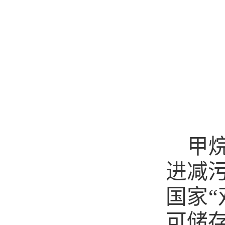
甲
进减
国家
可储