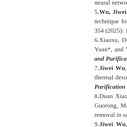
neural netwo
5.
Wu, Jiwei
technique fo
354 (2025): 
6.
Xiaoxu, 
Yuan*, and W
and Purific
7.
Jiwei Wu
thermal desor
Purification
8.
Duan Xia
Guorong, Ma
removal in so
9.
Jiwei Wu