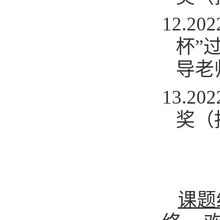
12.
杯”
导老
13.
奖（
课题