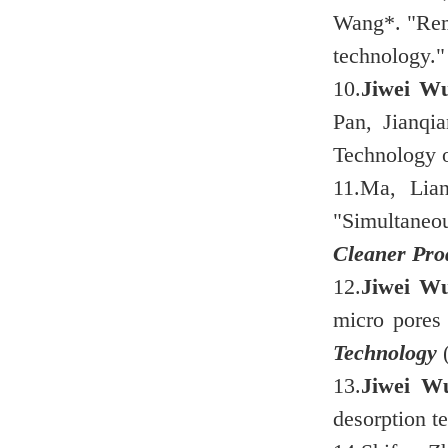
Wang*. "Remo
technology.
10.
Jiwei W
Pan, Jianqi
Technology 
11.
Ma, Lia
"Simultaneo
Cleaner Pro
12.
Jiwei W
micro pores 
Technology
13.
Jiwei W
desorption t