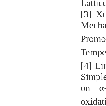
Latti
[3] X
Mech
Prom
Tempe
[4] L
Simple
on α
oxidat