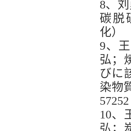
8、
碳脱硫
化）
9、
弘；
びに
染物
57252
10
弘；