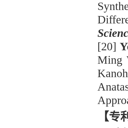
Synth
Differ
Scien
[20]
Y
Ming 
Kanoh
Anat
Appro
【
专