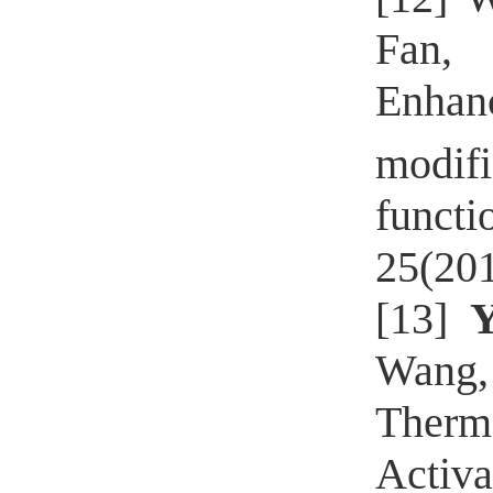
Fan,
Enhan
modifi
functi
25(20
[13]
Y
Wang,
Therm
Acti