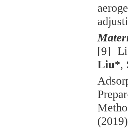
aeroge
adjust
Materi
[9] L
Liu
*,
Adsor
Prep
Metho
(2019)