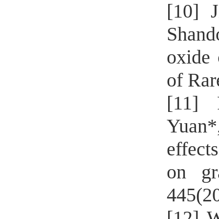
[10] 
Shand
oxide 
of Rar
[11]
Yuan*
effect
on g
445(2
[12] 