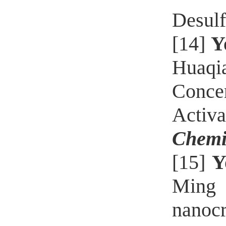
Desulf
[14]
Y
Huaqi
Conce
Acti
Chemi
[15]
Y
Ming 
nanocr