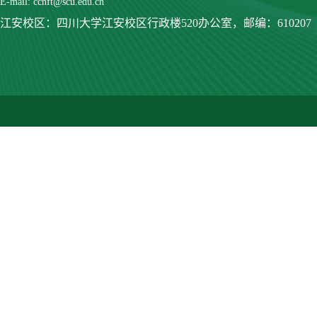
E-mail: ccnft@scu.edu.cn
江安校区：四川大学江安校区行政楼520办公室，
邮编：610207