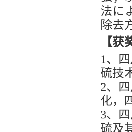
法に
除去方
【
获
1、
硫技术
2、
化，四
3、
硫及其