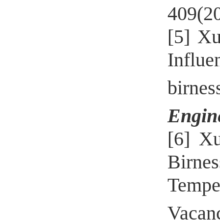
409(2
[5] X
Influe
birne
Engin
[6] X
Birne
Tempe
Vacanc