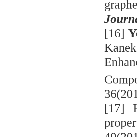
graphe
Journa
[16]
Y
Kane
Enha
Compo
36(20
[17] 
prope
49(20