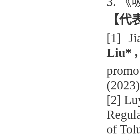
3. 
【代
[1] J
Liu*
，
promot
(2023
[2] Lu
Regul
of Tol