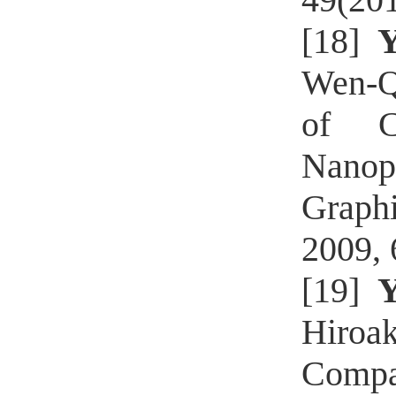
[18]
Y
Wen-Q
of C
Nanop
Graphi
2009, 
[19]
Y
Hiroa
Compa