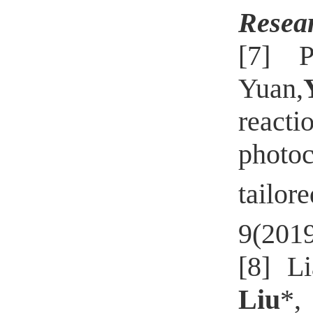
Resea
[7] 
Yuan,
reacti
photo
tailor
9(201
[8] L
Liu
*,