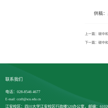
供稿：
上一篇：
碳中
下一篇：
碳中
联系我们
电话：028-8546 4677
E-mail: ccnft@scu.edu.cn
江安校区：四川大学江安校区行政楼520办公室，
邮编：6102