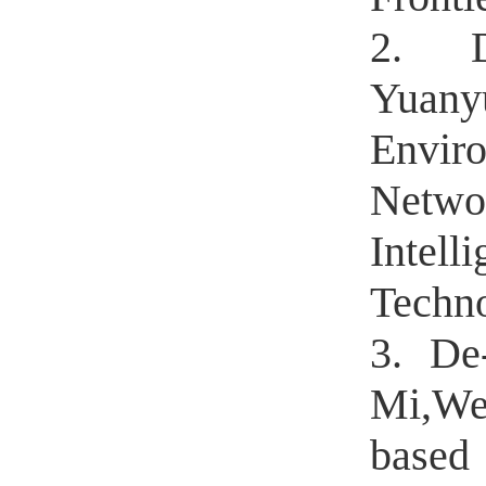
2. D
Yuan
Envir
Netwo
Intell
Techn
3. De
Mi,We
base