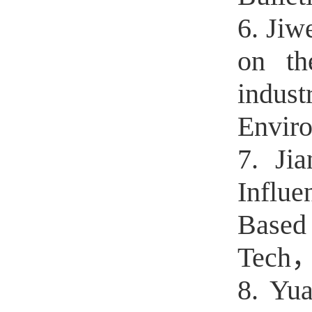
6. Jiw
on th
indus
Envi
7. Ji
Influe
Based
Tech
8. Yu