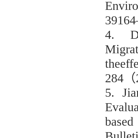
Envir
39164
4. De
Migrat
thee
284（
5. Ji
Evalua
based
Bulle