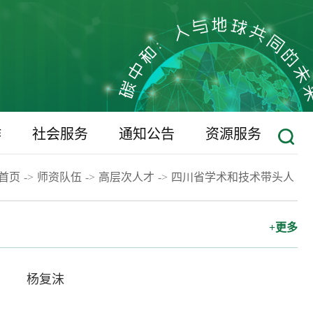
作
社会服务
通知公告
资源服务
首页
->
师资队伍
->
高层次人才
->
四川省学术和技术带头人
+更多
杨复沫