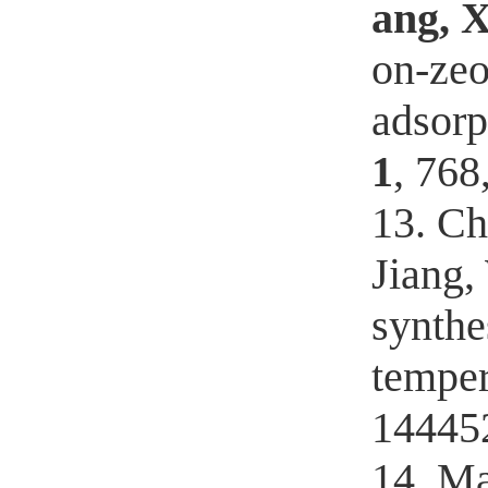
ang, X
on-zeo
adsorp
1
, 768
13. Che
Jiang,
synthe
temper
14445
14. Ma