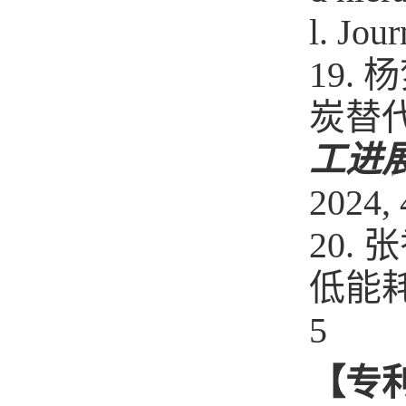
l. Jou
19. 
炭替代
工进
2024, 
20. 
低能耗非
5
【
专