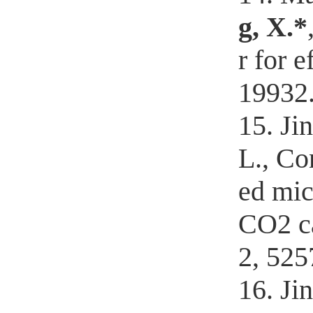
g, X.*
r for 
19932
15. Jin
L., Co
ed mic
CO2 ca
2, 525
16. Ji