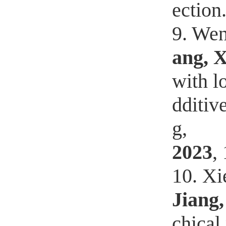
ection
9. Wen
ang, X
with l
dditiv
g,
2023
,
10. Xi
Jiang,
chical