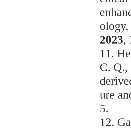
enhanc
ology
2023
,
11. He,
C. Q.,
derive
ure an
5.
12. Ga