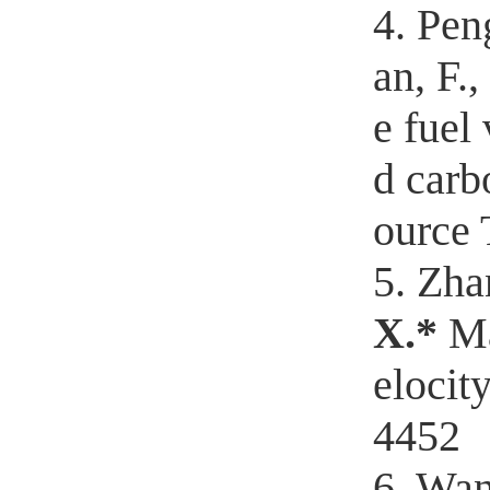
4. Pen
an, F.
e fuel
d carb
ource 
5. Zha
X.*
Ma
elocit
4452
6. Wan