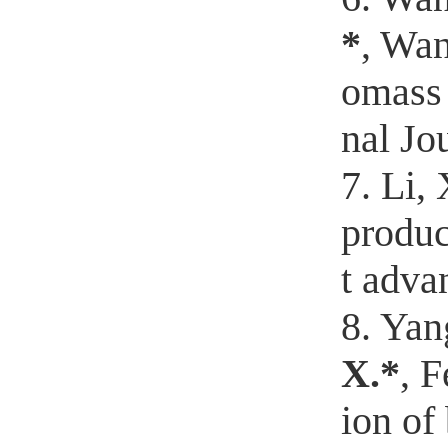
*
, Wan
omass 
nal Jo
7. Li, 
produc
t adva
8. Yan
X.*
, 
ion of