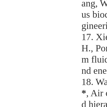
ang, W
us bio
gineer
17. Xie
H., Po
m flui
nd ene
18. Wa
*
, Air
d hier