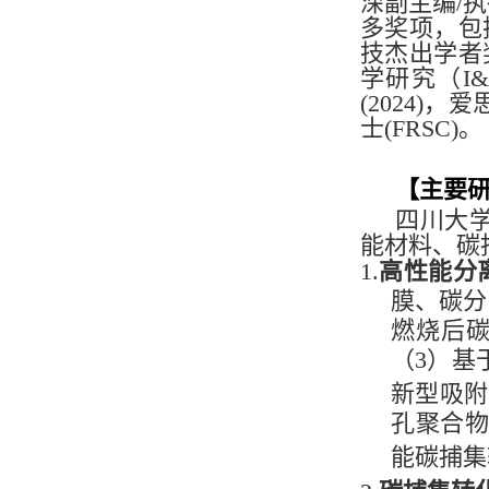
深副主编/
多奖项，包括
技杰出学者奖
学研究（I
(2024)，
爱思
士(FRSC)。
【主要
四川大学
能材料、碳
1.
高性能分
膜、碳分
燃烧后
（3）基
新型吸附
孔聚合
能碳捕集