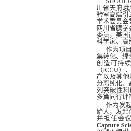
SHOULI
川省天府峨
验室高端引
学术委员会
四川省膜学
委员，美国
科学家、高
作为项
集转化、绿
创造可持续
（ICCU
产以及其他
分离纯化、
列突破性科
多篇同行评
作为发
始人，发起
并担任会
Capture Sci