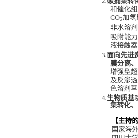
2.
碳捕集转化
和催化组
CO
加氢
2
非水溶剂
吸附能力
液接触器
3.
面向
先进
膜分离、
增强型超
及反渗透
色溶剂萃
4.
生物质基
集转化、
【主持
国家海外
四川大学