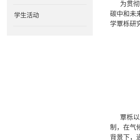
为贯彻
碳中和未
学生活动
学覃栎研
覃栎以
制，在气
背景下，